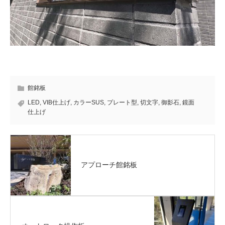
館銘板
LED
,
VIB仕上げ
,
カラーSUS
,
プレート型
,
切文字
,
御影石
,
鏡面
仕上げ
アプローチ館銘板