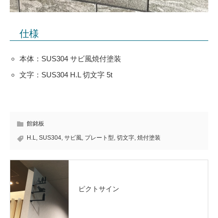
仕様
本体：SUS304 サビ風焼付塗装
文字：SUS304 H.L 切文字 5t
館銘板
H.L
,
SUS304
,
サビ風
,
プレート型
,
切文字
,
焼付塗装
ピクトサイン