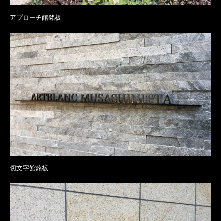
アプローチ館銘板
切文字館銘板