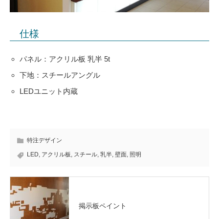
仕様
パネル：アクリル板 乳半 5t
下地：スチールアングル
LEDユニット内蔵
特注デザイン
LED
,
アクリル板
,
スチール
,
乳半
,
壁面
,
照明
掲示板ペイント