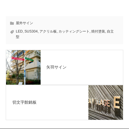
屋外サイン
LED
,
SUS304
,
アクリル板
,
カッティングシート
,
焼付塗装
,
自立
型
矢羽サイン
切文字館銘板